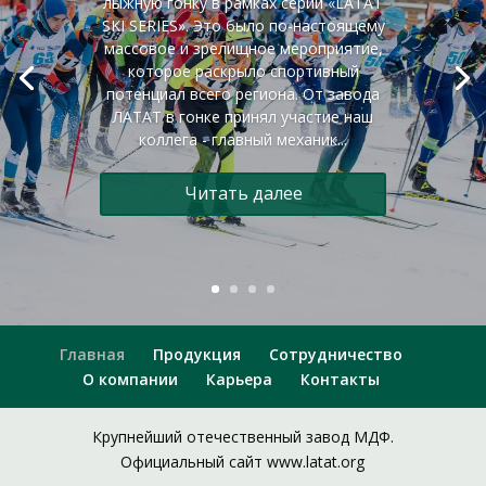
лыжную гонку в рамках серии «LATAT
SKI SERIES». Это было по-настоящему
массовое и зрелищное мероприятие,
которое раскрыло спортивный
потенциал всего региона. От завода
ЛАТАТ в гонке принял участие наш
коллега - главный механик...
Читать далее
Главная
Продукция
Сотрудничество
О компании
Карьера
Контакты
Крупнейший отечественный завод МДФ.
Официальный сайт www.latat.org